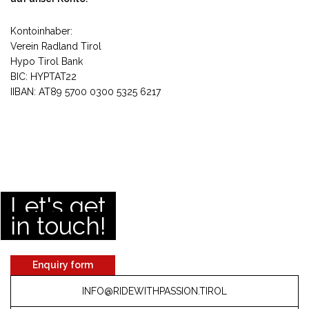
Kontoinhaber:
Verein Radland Tirol
Hypo Tirol Bank
BIC: HYPTAT22
IIBAN: AT89 5700 0300 5325 6217
Let's get
in touch!
Enquiry form
INFO@RIDEWITHPASSION.TIROL