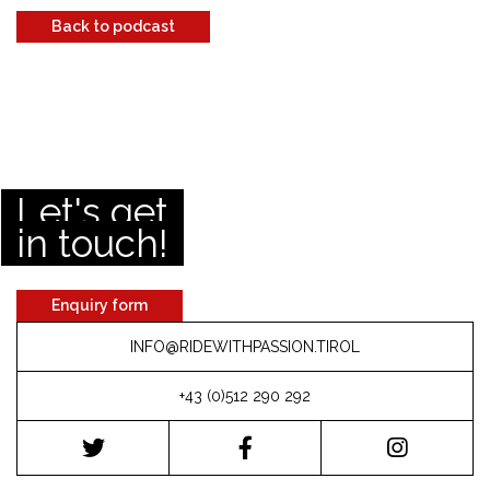
Back to podcast
Let's get
in touch!
Enquiry form
INFO@RIDEWITHPASSION.TIROL
+43 (0)512 290 292