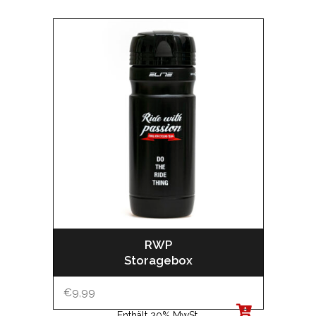
RWP
Storagebox
€
9,99
Enthält 20% MwSt.