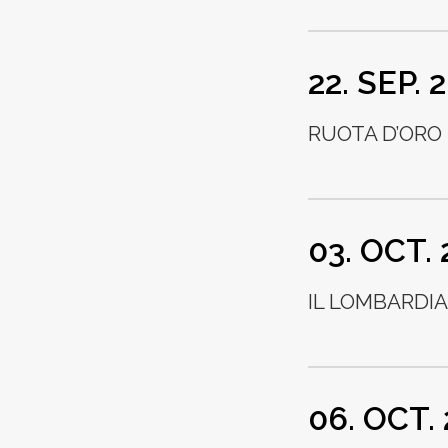
22. SEP. 
RUOTA D’ORO 
03. OCT.
IL LOMBARDIA
06. OCT.