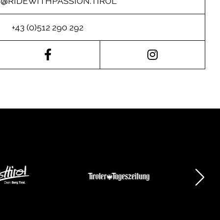
O@RIDEWITHPASSION.TIROL
+43 (0)512 290 292